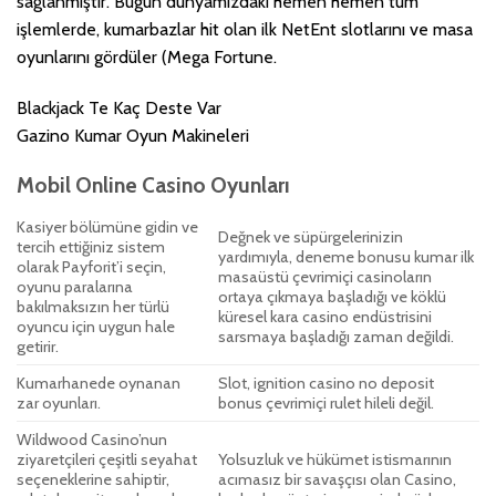
sağlanmıştır. Bugün dünyamızdaki hemen hemen tüm
işlemlerde, kumarbazlar hit olan ilk NetEnt slotlarını ve masa
oyunlarını gördüler (Mega Fortune.
Blackjack Te Kaç Deste Var
Gazino Kumar Oyun Makineleri
Mobil Online Casino Oyunları
Kasiyer bölümüne gidin ve
Değnek ve süpürgelerinizin
tercih ettiğiniz sistem
yardımıyla, deneme bonusu kumar ilk
olarak Payforit’i seçin,
masaüstü çevrimiçi casinoların
oyunu paralarına
ortaya çıkmaya başladığı ve köklü
bakılmaksızın her türlü
küresel kara casino endüstrisini
oyuncu için uygun hale
sarsmaya başladığı zaman değildi.
getirir.
Kumarhanede oynanan
Slot, ignition casino no deposit
zar oyunları.
bonus çevrimiçi rulet hileli değil.
Wildwood Casino’nun
ziyaretçileri çeşitli seyahat
Yolsuzluk ve hükümet istismarının
seçeneklerine sahiptir,
acımasız bir savaşçısı olan Casino,