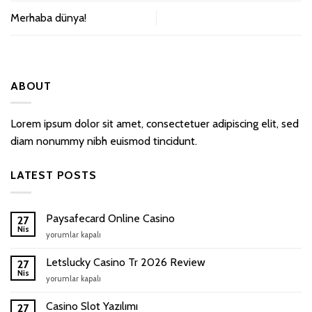
Merhaba dünya!
ABOUT
Lorem ipsum dolor sit amet, consectetuer adipiscing elit, sed
diam nonummy nibh euismod tincidunt.
LATEST POSTS
Paysafecard Online Casino
27
Nis
Paysafecard
yorumlar kapalı
Online
Casino
Letslucky Casino Tr 2026 Review
27
için
Nis
Letslucky
yorumlar kapalı
Casino
Tr
Casino Slot Yazılımı
27