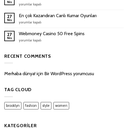
2026
Nis
Casino
yorumlar kapalı
Review
Slot
için
Yazılımı
En çok Kazandıran Canlı Kumar Oyunları
27
için
Nis
En
yorumlar kapalı
çok
Kazandıran
Webmoney Casino 50 Free Spins
27
Canlı
Nis
Webmoney
yorumlar kapalı
Kumar
Casino
Oyunları
50
için
Free
RECENT COMMENTS
Spins
için
Merhaba dünya!
için
Bir WordPress yorumcusu
TAG CLOUD
brooklyn
fashion
style
women
KATEGORILER