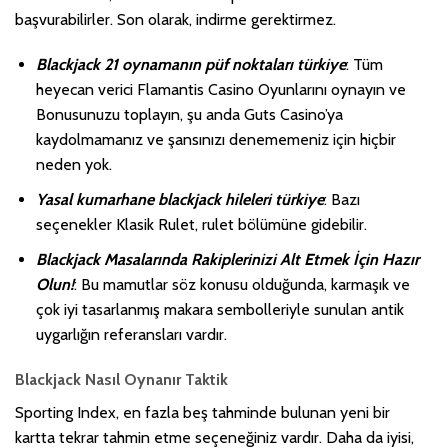
başvurabilirler. Son olarak, indirme gerektirmez.
Blackjack 21 oynamanın püf noktaları türkiye
: Tüm
heyecan verici Flamantis Casino Oyunlarını oynayın ve
Bonusunuzu toplayın, şu anda Guts Casino’ya
kaydolmamanız ve şansınızı denememeniz için hiçbir
neden yok.
Yasal kumarhane blackjack hileleri türkiye
: Bazı
seçenekler Klasik Rulet, rulet bölümüne gidebilir.
Blackjack Masalarında Rakiplerinizi Alt Etmek İçin Hazır
Olun!
: Bu mamutlar söz konusu olduğunda, karmaşık ve
çok iyi tasarlanmış makara sembolleriyle sunulan antik
uygarlığın referansları vardır.
Blackjack Nasıl Oynanır Taktik
Sporting Index, en fazla beş tahminde bulunan yeni bir
kartta tekrar tahmin etme seçeneğiniz vardır. Daha da iyisi,