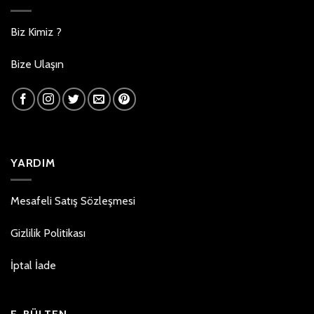
Biz Kimiz ?
Bize Ulaşın
YARDIM
Mesafeli Satış Sözleşmesi
Gizlilik Politikası
İptal İade