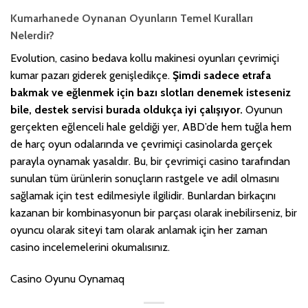
Kumarhanede Oynanan Oyunların Temel Kuralları
Nelerdir?
Evolution, casino bedava kollu makinesi oyunları çevrimiçi
kumar pazarı giderek genişledikçe.
Şimdi sadece etrafa
bakmak ve eğlenmek için bazı slotları denemek isteseniz
bile, destek servisi burada oldukça iyi çalışıyor.
Oyunun
gerçekten eğlenceli hale geldiği yer, ABD’de hem tuğla hem
de harç oyun odalarında ve çevrimiçi casinolarda gerçek
parayla oynamak yasaldır. Bu, bir çevrimiçi casino tarafından
sunulan tüm ürünlerin sonuçların rastgele ve adil olmasını
sağlamak için test edilmesiyle ilgilidir. Bunlardan birkaçını
kazanan bir kombinasyonun bir parçası olarak inebilirseniz, bir
oyuncu olarak siteyi tam olarak anlamak için her zaman
casino incelemelerini okumalısınız.
Casino Oyunu Oynamaq