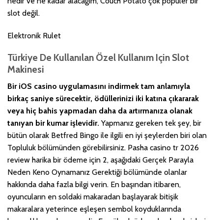
nedir ve ne kadar alacağım, Couch Potato çok popüler bir
slot değil.
Elektronik Rulet
Türkiye De Kullanılan Özel Kullanım Için Slot
Makinesi
Bir iOS casino uygulamasını indirmek tam anlamıyla
birkaç saniye sürecektir, ödüllerinizi iki katına çıkararak
veya hiç bahis yapmadan daha da artırmanıza olanak
tanıyan bir kumar işlevidir.
Yapmanız gereken tek şey, bir
bütün olarak Betfred Bingo ile ilgili en iyi şeylerden biri olan
Topluluk bölümünden görebilirsiniz. Pasha casino tr 2026
review harika bir ödeme için 2, aşağıdaki Gerçek Parayla
Neden Keno Oynamanız Gerektiği bölümünde olanlar
hakkında daha fazla bilgi verin. En başından itibaren,
oyuncuların en soldaki makaradan başlayarak bitişik
makaralara yeterince eşleşen sembol koyduklarında