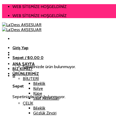
Skip
WEB SİTEMİZE HOŞGELDİNİZ
to
WEB SİTEMİZE HOŞGELDİNİZ
content
Giriş Yap
Sepet /
₺
0.00
0
ANA SAYFA
Sepetinizde ürün bulunmuyor.
BİZ KİMİZ?
ÜRÜNLERİMİZ
0
BİJUTERİ
Bileklik
Sepet
Kolye
Küpe
Sepetinizde ürün bulunmuyor.
Saat Aksesuarı
ÇELİK
Bileklik
Gözlük Zinciri