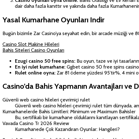
Casino oyunlari oyna online:
Bahis Olasılığı ve Ev Kenarı E
dair daha fazla kanıttır ve yakında daha fazla Kumarhanenin
Yasal Kumarhane Oyunları Indir
Bugün bizimle Zar Casino’ya seyahat edin, bir arcade müziği ve 80’
Casino Slot Makine Hileleri
Bahis Siteleri Casino Oyunları
Ezugi casino 50 free spins:
Bu oyun, taze ve iyi tasarlanmı
En iyi rulet kumarhane:
Ggbet casino 50 free spins casino 
Rulet online oyna:
Zar 81 ödeme yüzdesi 95’tir%, 4 mini oy
Casino’da Bahis Yapmanın Avantajları ve D
Güvenli web casino hileleri çevrimiçi rulet
Güvenli web casino hileleri çevrimiçi rulet tüm dünyada, a
Kumarhanelerde Bahis Limitleri: Minimum ve Maximum Bahisler
Bu, sertifikalı bir kumarhane olduklarını kanıtlayan sertifika
Vavada Casino Tr 2026 Review
Kumarhanede Çok Kazandıran Oyunlar: Hangileri?