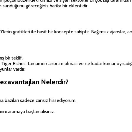
k ipuçlarıdüzendeki kırmızı ve siyah sektörler birçok kişi tarafından 
 sunduğunu göreceğiniz harika bir eklentidir.
lerin grafikleri ile basit bir konsepte sahiptir. Bağımsız ajanslar
ş bir teklif.
Tiger Riches, tamamen anonim olması ve ne kadar kumar oynadığını
unlar vardır.
ezavantajları Nelerdir?
ma bazıları sadece cansız hissediyorum.
larını aramaya başlamalısınız.