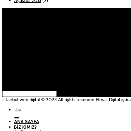
Ağustos 2013
(2)
La’Dess Aksesuar
Biz Kimiz ?
Bize Ulaşın
Yardım
Mesafeli Satış Sözleşmesi
Gizlilik Politikası
İptal İade
E-BÜLTEN
İstanbul web dijital © 2023 All rights reserved Elmas Dijital iştirak
Ara:
ANA SAYFA
BİZ KİMİZ?