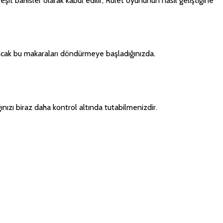
eşit bahisler olarak kabul edilir, Rulet oyununun nasıl geliştiğine
, ancak bu makaraları döndürmeye başladığınızda.
zı biraz daha kontrol altında tutabilmenizdir.