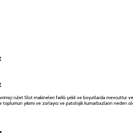
t
t
rimiçi rulet Slot makineleri farklı şekil ve boyutlarda mevcuttur v
 ve toplumun yıkımı ve zorlayıcı ve patolojik kumarbazların neden
r