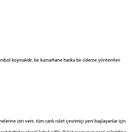
mbol koymalıdır, bir kumarhane harika bir ödeme yöntemleri
erine izin verir, tüm canlı rulet çevrimiçi yeni başlayanlar için.