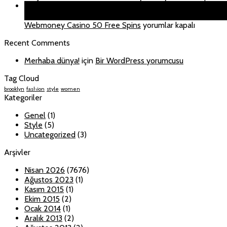
çok
27
Kazandıran
Nis
Webmoney
Canlı
Webmoney Casino 50 Free Spins
yorumlar kapalı
Casino
Kumar
Recent Comments
50
Oyunları
Free
için
Merhaba dünya!
için
Bir WordPress yorumcusu
Spins
için
Tag Cloud
brooklyn
fashion
style
women
Kategoriler
Genel
(1)
Style
(5)
Uncategorized
(3)
Arşivler
Nisan 2026
(7676)
Ağustos 2023
(1)
Kasım 2015
(1)
Ekim 2015
(2)
Ocak 2014
(1)
Aralık 2013
(2)