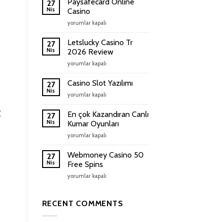
Paysafecard Online
27
Nis
Casino
Paysafecard
yorumlar kapalı
Online
Casino
Letslucky Casino Tr
27
için
Nis
2026 Review
Letslucky
yorumlar kapalı
Casino
Tr
Casino Slot Yazılımı
27
2026
Nis
Casino
yorumlar kapalı
Review
Slot
için
t
Yazılımı
En çok Kazandıran Canlı
27
için
Nis
Kumar Oyunları
En
yorumlar kapalı
çok
Kazandıran
Webmoney Casino 50
27
Canlı
Nis
Free Spins
Kumar
Webmoney
yorumlar kapalı
Oyunları
Casino
için
50
Free
RECENT COMMENTS
Spins
için