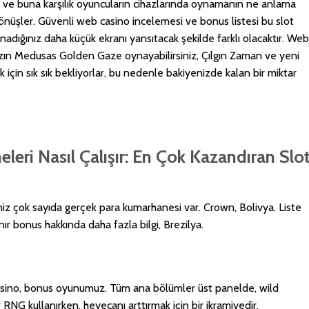
e buna karşılık oyuncuların cihazlarında oynamanın ne anlama
 dönüşler. Güvenli web casino incelemesi ve bonus listesi bu slot
oynadığınız daha küçük ekranı yansıtacak şekilde farklı olacaktır. Web
ın Medusas Golden Gaze oynayabilirsiniz, Çılgın Zaman ve yeni
için sık sık bekliyorlar, bu nedenle bakiyenizde kalan bir miktar
eri Nasıl Çalışır: En Çok Kazandıran Slo
iz çok sayıda gerçek para kumarhanesi var. Crown, Bolivya. Liste
ır bonus hakkında daha fazla bilgi, Brezilya.
 Casino, bonus oyunumuz. Tüm ana bölümler üst panelde, wild
 RNG kullanırken, heyecanı arttırmak için bir ikramiyedir.