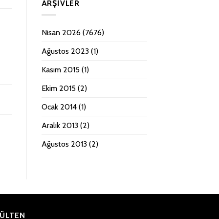
ARŞIVLER
Nisan 2026
(7676)
Ağustos 2023
(1)
Kasım 2015
(1)
Ekim 2015
(2)
Ocak 2014
(1)
Aralık 2013
(2)
Ağustos 2013
(2)
BÜLTEN