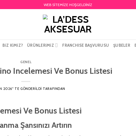
WEB SİTEMİZE HOŞGELDİNİZ
BİZ KİMİZ?
ÜRÜNLERİMİZ
FRANCHISE BAŞVURUSU
ŞUBELER
GENEL
no Incelemesi Ve Bonus Listesi
AN 2026
’' TE GÖNDERILDI
TARAFINDAN
emesi Ve Bonus Listesi
zanma Şansınızı Artırın